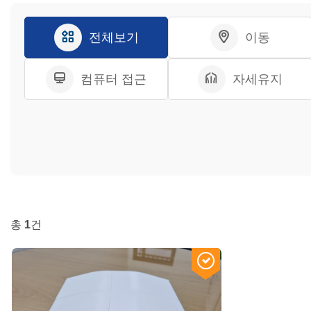
전체보기
이동
컴퓨터 접근
자세유지
총
1
건