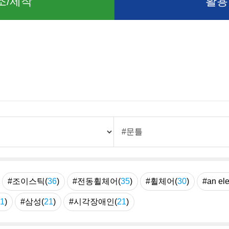
조/제작
활용
례
#조이스틱(
36
)
#전동휠체어(
35
)
#휠체어(
30
)
#an ele
1
)
#삼성(
21
)
#시각장애인(
21
)