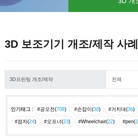
3D 개
3D 보조기기 개조/제작 사
인기태그 :
#공모전(
708
)
#손잡이(
38
)
#거치대(
36
)
#점자(
24
)
#오프너(
23
)
#Wheelchair(
22
)
#pen(
2