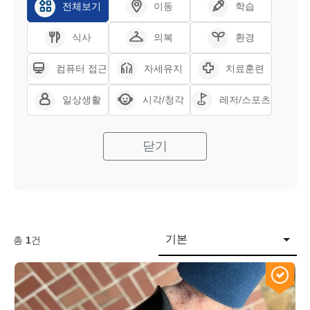
전체보기
이동
학습
식사
의복
환경
컴퓨터 접근
자세유지
치료훈련
일상생활
시각/청각
레저/스포츠
닫기
기본
총
1
건