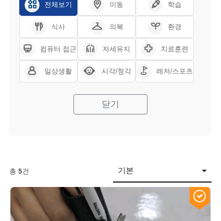
전체보기
이동
학습
식사
의복
환경
컴퓨터 접근
자세유지
치료훈련
일상생활
시각/청각
레저/스포츠
닫기
기본
총
5
건