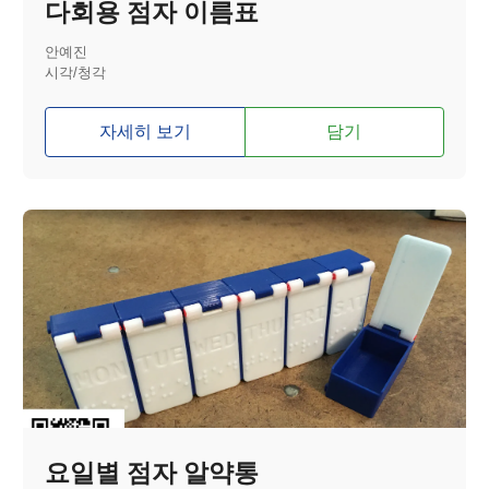
다회용 점자 이름표
안예진
시각/청각
자세히 보기
담기
요일별 점자 알약통