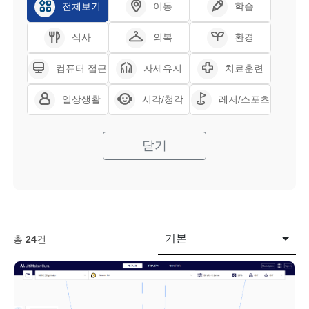
전체보기
이동
학습
식사
의복
환경
컴퓨터 접근
자세유지
치료훈련
일상생활
시각/청각
레저/스포츠
닫기
기본
총
24
건