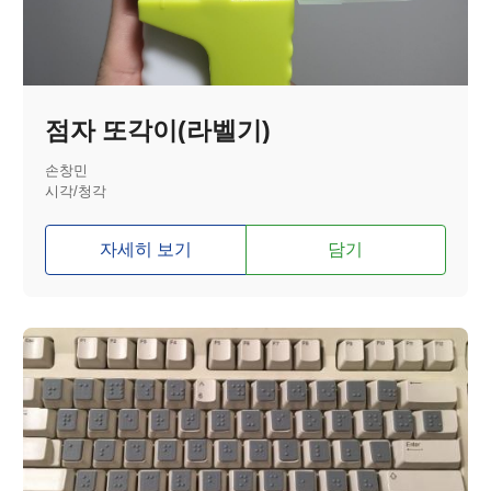
점자 또각이(라벨기)
손창민
시각/청각
자세히 보기
담기