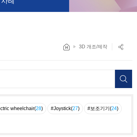
 사례
3D 개조/제작
ctric wheelchair(
28
)
#Joystick(
27
)
#보조기기(
24
)