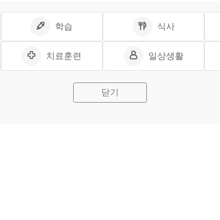
학습
식사
치료훈련
일상생활
닫기