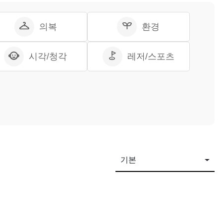
의복
환경
시각/청각
레저/스포츠
기본