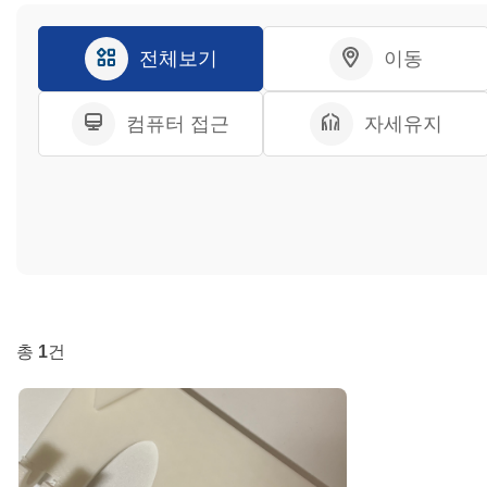
전체보기
이동
컴퓨터 접근
자세유지
총
1
건