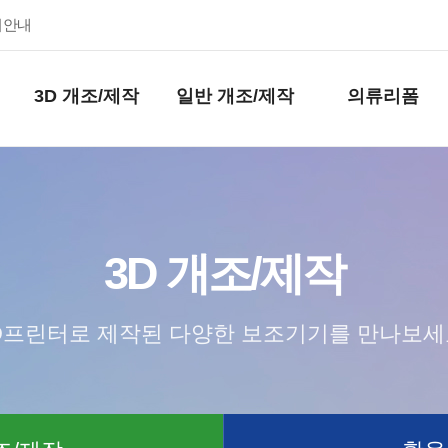
키안내
3D 개조/제작
일반 개조/제작
의류리폼
3D 개조/제작
D프린터로 제작된 다양한 보조기기를 만나보세