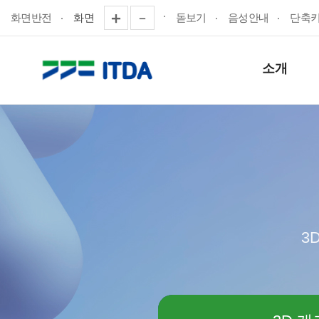
화면반전
화면
돋보기
음성안내
단축
소개
3