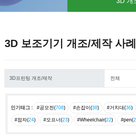
3D 개
3D 보조기기 개조/제작 사
인기태그 :
#공모전(
708
)
#손잡이(
38
)
#거치대(
36
)
#점자(
24
)
#오프너(
23
)
#Wheelchair(
22
)
#pen(
2