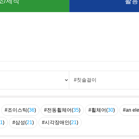
조/제작
활용
례
#조이스틱(
36
)
#전동휠체어(
35
)
#휠체어(
30
)
#an ele
1
)
#삼성(
21
)
#시각장애인(
21
)