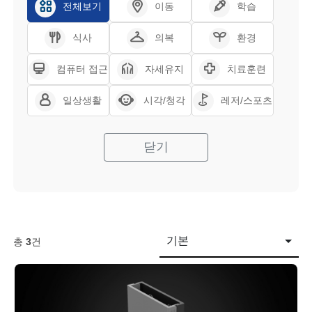
전체보기
이동
학습
식사
의복
환경
컴퓨터 접근
자세유지
치료훈련
일상생활
시각/청각
레저/스포츠
닫기
기본
총
3
건