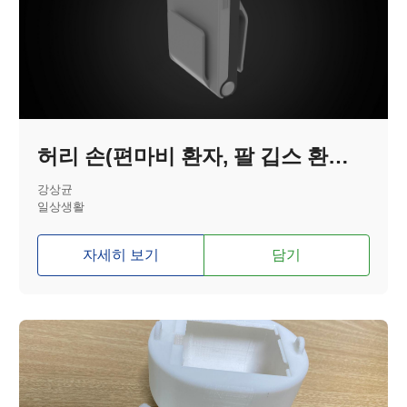
허리 손(편마비 환자, 팔 깁스 환자를 위한 보조기기)
강상균
일상생활
자세히 보기
담기