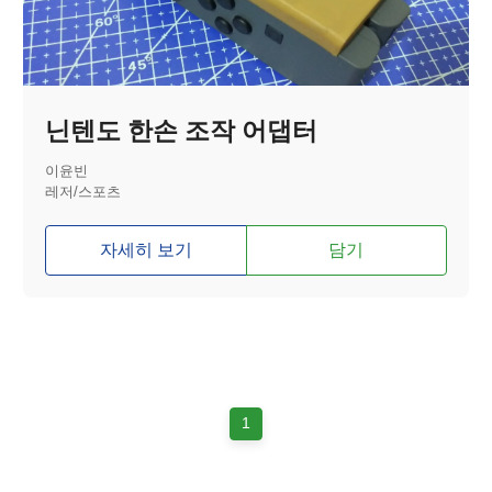
닌텐도 한손 조작 어댑터
이윤빈
레저/스포츠
자세히 보기
담기
1