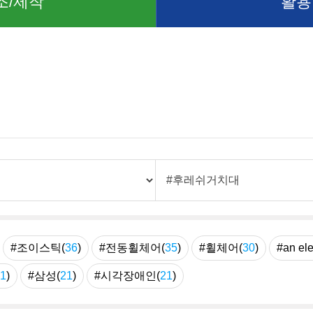
조/제작
활용
례
#조이스틱(
36
)
#전동휠체어(
35
)
#휠체어(
30
)
#an ele
1
)
#삼성(
21
)
#시각장애인(
21
)