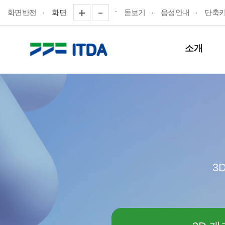
화면반전
화면
돋보기
음성안내
단축
소개
3