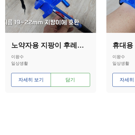
노약자용 지팡이 후레쉬 거치대
이왕수
이왕수
일상생활
일상생활
자세히 보기
담기
자세히