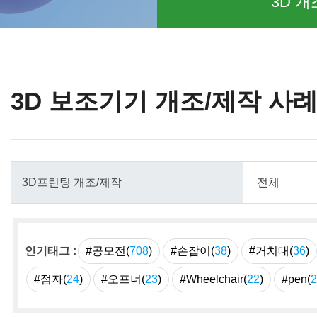
3D 개
3D 보조기기 개조/제작 사
인기태그 :
#공모전(
708
)
#손잡이(
38
)
#거치대(
36
)
#점자(
24
)
#오프너(
23
)
#Wheelchair(
22
)
#pen(
2