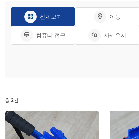
전체보기
이동
컴퓨터 접근
자세유지
총
2
건