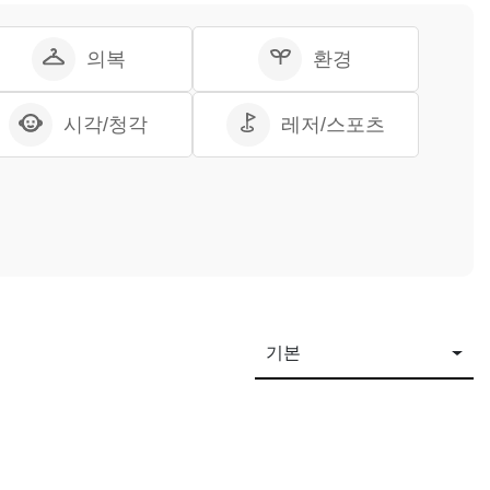
의복
환경
시각/청각
레저/스포츠
기본