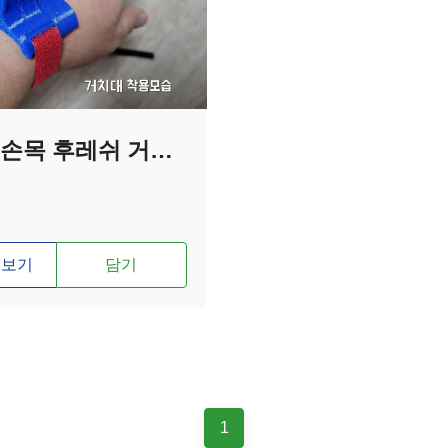
휴대용 손목 후레쉬 거치대
 보기
담기
1