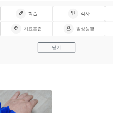
학습
식사
치료훈련
일상생활
닫기