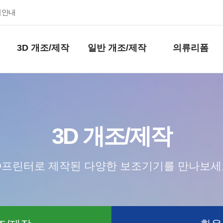
키안내
3D 개조/제작
일반 개조/제작
의류리폼
3D 개조/제작
D프린터로 제작된 다양한 보조기기를 만나보세