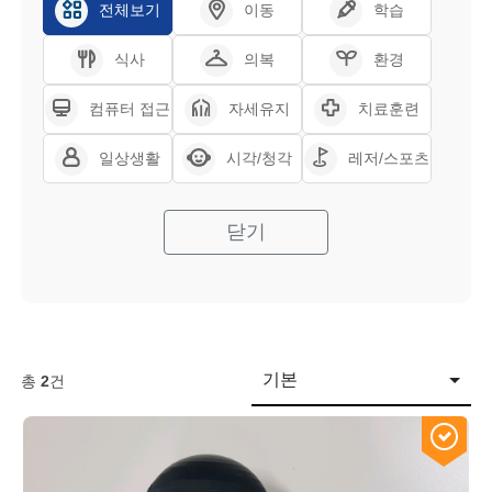
전체보기
이동
학습
식사
의복
환경
컴퓨터 접근
자세유지
치료훈련
일상생활
시각/청각
레저/스포츠
닫기
기본
총
2
건