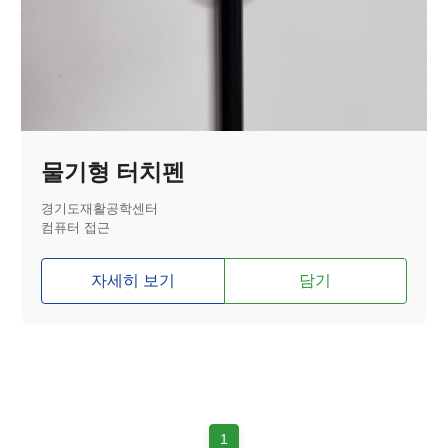
물기형 터치펜
경기도재활공학센터
컴퓨터 접근
자세히 보기
담기
1