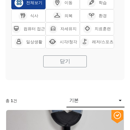
전체보기
이동
학습
식사
의복
환경
컴퓨터 접근
자세유지
치료훈련
일상생활
시각/청각
레저/스포츠
닫기
기본
총
1
건