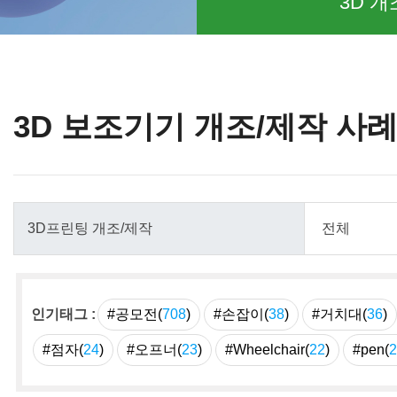
3D 개
3D 보조기기 개조/제작 사
인기태그 :
#공모전(
708
)
#손잡이(
38
)
#거치대(
36
)
#점자(
24
)
#오프너(
23
)
#Wheelchair(
22
)
#pen(
2