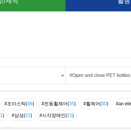
조/제작
활용
례
#조이스틱(
36
)
#전동휠체어(
35
)
#휠체어(
30
)
#an ele
1
)
#삼성(
21
)
#시각장애인(
21
)