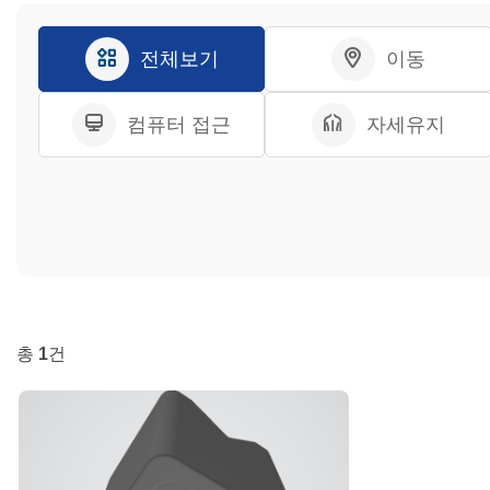
전체보기
이동
컴퓨터 접근
자세유지
총
1
건