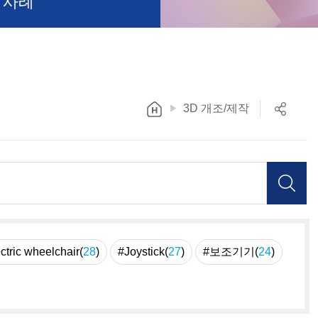
 사례
3D 개조/제작
ctric wheelchair(
28
)
#Joystick(
27
)
#보조기기(
24
)