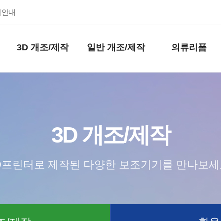
키안내
3D 개조/제작
일반 개조/제작
의류리폼
3D 개조/제작
D프린터로 제작된 다양한 보조기기를 만나보세