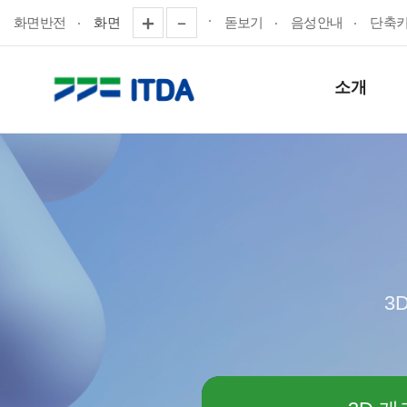
화면반전
화면
돋보기
음성안내
단축
소개
3