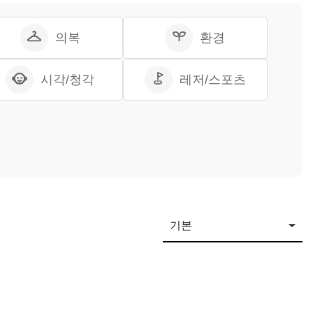
의복
환경
시각/청각
레저/스포츠
기본