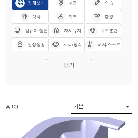
전체보기
이동
학습
식사
의복
환경
컴퓨터 접근
자세유지
치료훈련
일상생활
시각/청각
레저/스포츠
닫기
기본
총
1
건