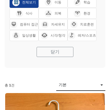
전체보기
이동
학습
식사
의복
환경
컴퓨터 접근
자세유지
치료훈련
일상생활
시각/청각
레저/스포츠
닫기
기본
총
1
건