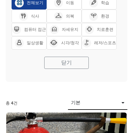
전체보기
이동
학습
식사
의복
환경
컴퓨터 접근
자세유지
치료훈련
일상생활
시각/청각
레저/스포츠
닫기
기본
총
4
건