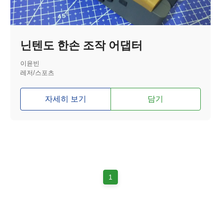
닌텐도 한손 조작 어댑터
이윤빈
레저/스포츠
자세히 보기
담기
1