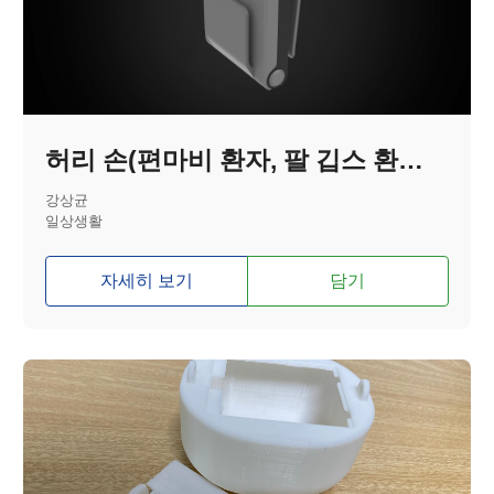
허리 손(편마비 환자, 팔 깁스 환자를 위한 보조기기)
강상균
일상생활
자세히 보기
담기