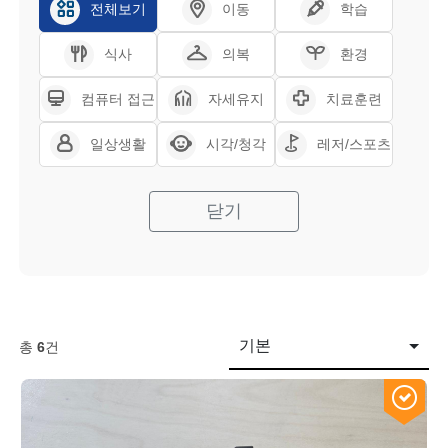
전체보기
이동
학습
식사
의복
환경
컴퓨터 접근
자세유지
치료훈련
일상생활
시각/청각
레저/스포츠
닫기
기본
총
6
건