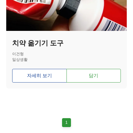
치약 옮기기 도구
이건형
일상생활
자세히 보기
담기
1