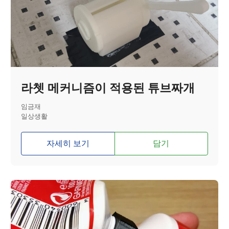
라쳇 메커니즘이 적용된 튜브짜개
임금재
일상생활
자세히 보기
담기