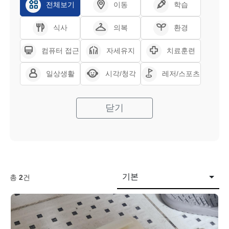
전체보기
이동
학습
식사
의복
환경
컴퓨터 접근
자세유지
치료훈련
일상생활
시각/청각
레저/스포츠
닫기
기본
총
2
건