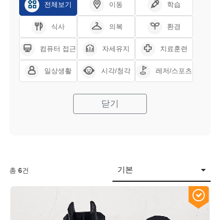
전체보기
이동
학습
식사
의복
환경
컴퓨터 접근
자세유지
치료훈련
일상생활
시각/청각
레저/스포츠
닫기
기본
총
6
건