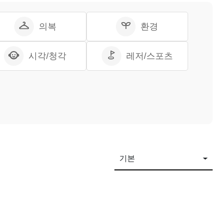
의복
환경
시각/청각
레저/스포츠
기본