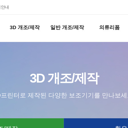
키안내
3D 개조/제작
일반 개조/제작
의류리폼
3D 개조/제작
D프린터로 제작된 다양한 보조기기를 만나보세