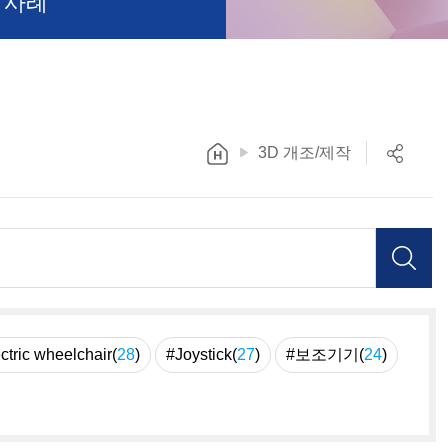
 사례
3D 개조/제작
ctric wheelchair(
28
)
#Joystick(
27
)
#보조기기(
24
)