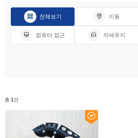
전체보기
이동
컴퓨터 접근
자세유지
총
1
건