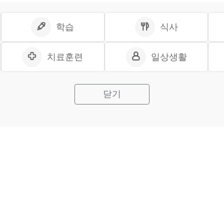
학습
식사
치료훈련
일상생활
닫기