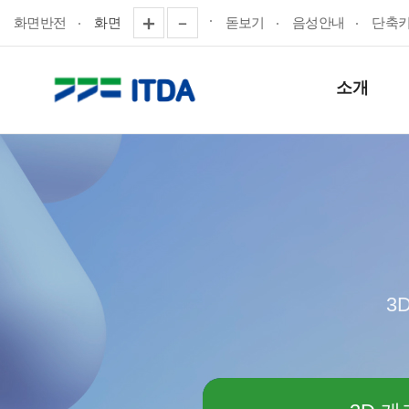
화면반전
화면
돋보기
음성안내
단축
소개
3