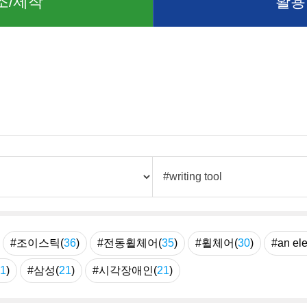
조/제작
활용
례
#조이스틱(
36
)
#전동휠체어(
35
)
#휠체어(
30
)
#an ele
1
)
#삼성(
21
)
#시각장애인(
21
)