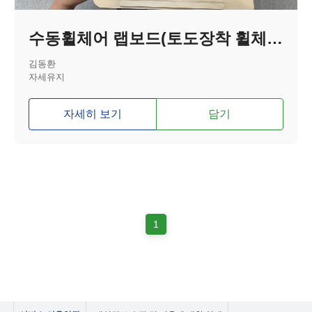
수동휠체어 랩보드(토도장착 휠체어)
김동환
자세유지
자세히 보기
담기
1