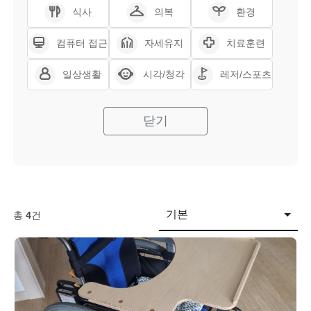
식사
의복
환경
컴퓨터 접근
자세유지
치료훈련
일상생활
시각/청각
레저/스포츠
닫기
기본
총
4
건