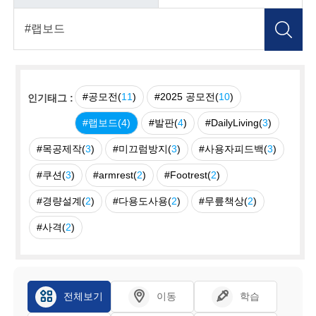
#공모전(
11
)
#2025 공모전(
10
)
인기태그 :
#랩보드(
4
)
#발판(
4
)
#DailyLiving(
3
)
#목공제작(
3
)
#미끄럼방지(
3
)
#사용자피드백(
3
)
#쿠션(
3
)
#armrest(
2
)
#Footrest(
2
)
#경량설계(
2
)
#다용도사용(
2
)
#무릎책상(
2
)
#사격(
2
)
전체보기
이동
학습