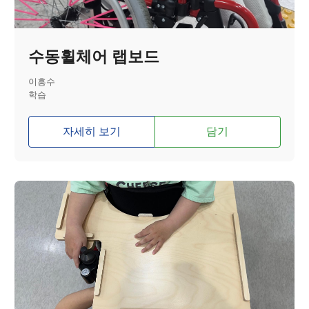
수동휠체어 랩보드
이흥수
학습
자세히 보기
담기