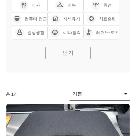
식사
의복
환경
컴퓨터 접근
자세유지
치료훈련
일상생활
시각/청각
레저/스포츠
닫기
기본
총
1
건