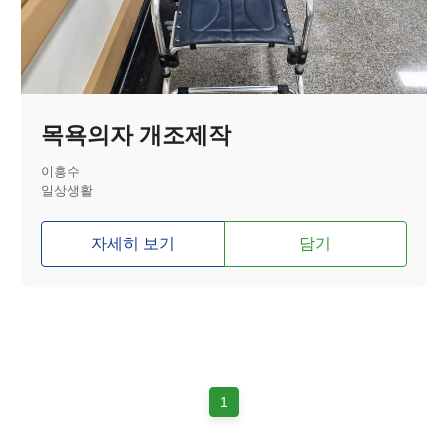
목욕의자 개조제작
이흥수
일상생활
자세히 보기
담기
1