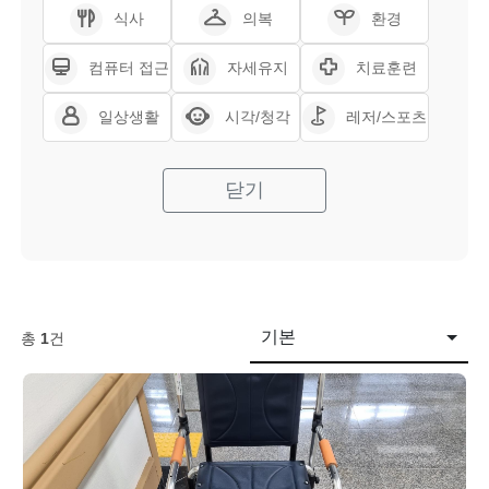
식사
의복
환경
컴퓨터 접근
자세유지
치료훈련
일상생활
시각/청각
레저/스포츠
닫기
기본
총
1
건