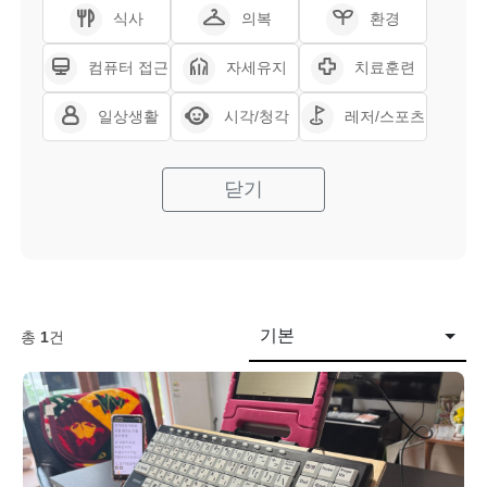
식사
의복
환경
컴퓨터 접근
자세유지
치료훈련
일상생활
시각/청각
레저/스포츠
닫기
기본
총
1
건