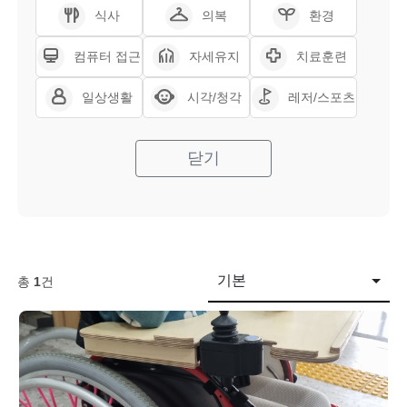
식사
의복
환경
컴퓨터 접근
자세유지
치료훈련
일상생활
시각/청각
레저/스포츠
닫기
기본
총
1
건