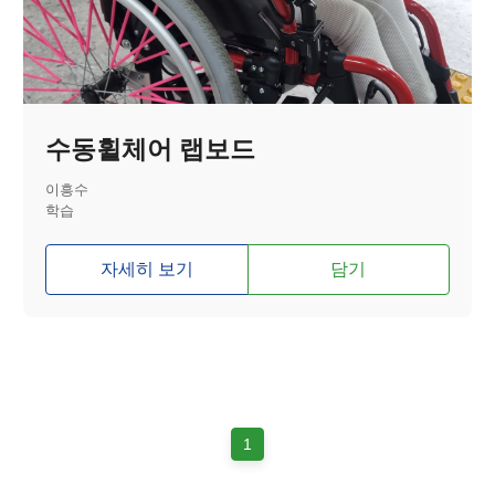
수동휠체어 랩보드
이흥수
학습
자세히 보기
담기
1