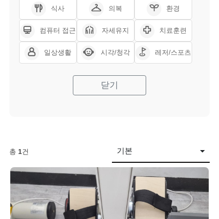
식사
의복
환경
컴퓨터 접근
자세유지
치료훈련
일상생활
시각/청각
레저/스포츠
닫기
기본
총
1
건