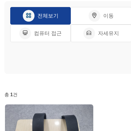
전체보기
이동
컴퓨터 접근
자세유지
총
1
건