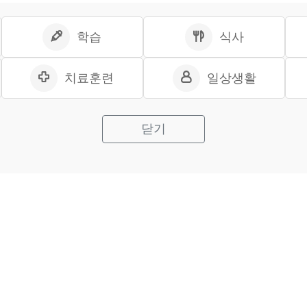
학습
식사
치료훈련
일상생활
닫기