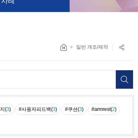
 사례
일반 개조/제작
지(
3
)
#사용자피드백(
3
)
#쿠션(
3
)
#armrest(
2
)