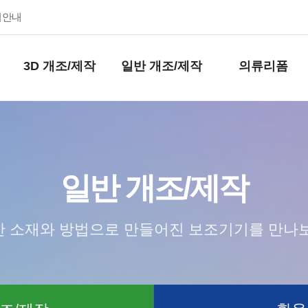
키안내
3D 개조/제작
일반 개조/제작
의류리폼
일반 개조/제작
 소재와 방법으로 만들어진 보조기기를 만나