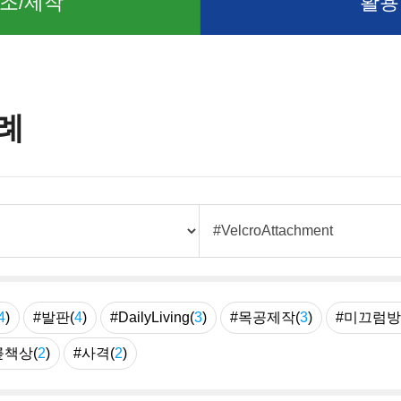
조/제작
활용
례
4
)
#발판(
4
)
#DailyLiving(
3
)
#목공제작(
3
)
#미끄럼방
릎책상(
2
)
#사격(
2
)