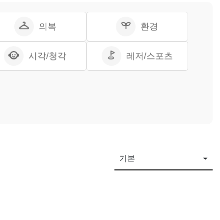
의복
환경
시각/청각
레저/스포츠
기본