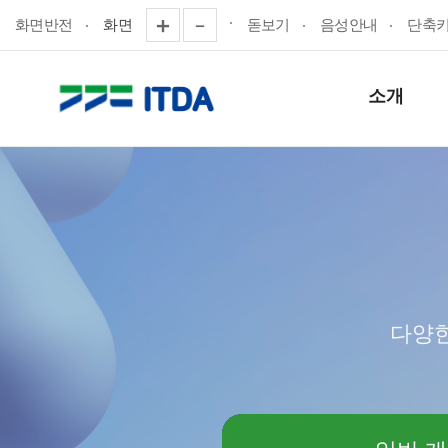
화면반전
화면
돋보기
음성안내
단축
소개
다양한