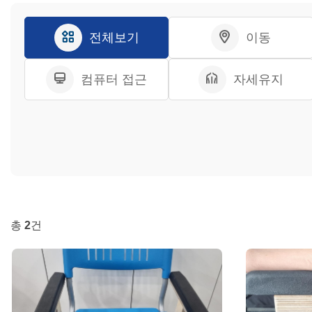
전체보기
이동
컴퓨터 접근
자세유지
총
2
건