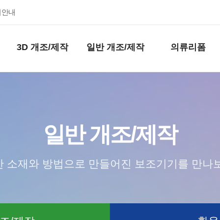
키안내
3D 개조/제작
일반 개조/제작
의류리폼
일반 개조/제작
 소재와 방법으로 만들어진 보조기기를 만나