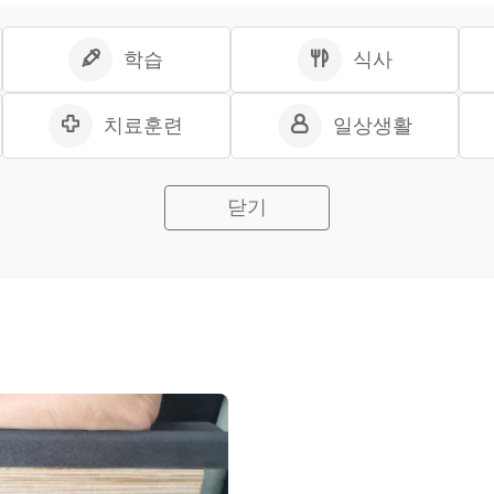
학습
식사
치료훈련
일상생활
닫기