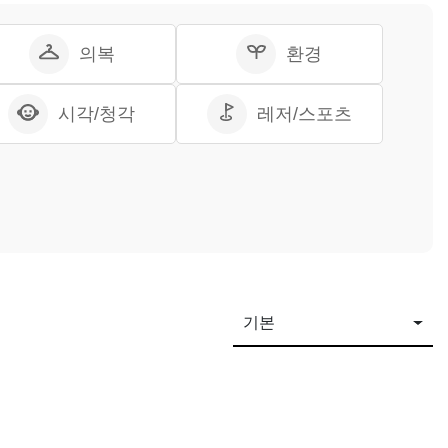
의복
환경
시각/청각
레저/스포츠
기본