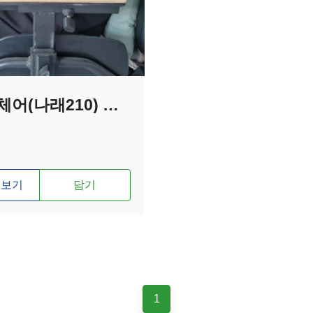
전동휠체어(나래210) 팔걸이 패드 높이 개조제작
 보기
담기
1