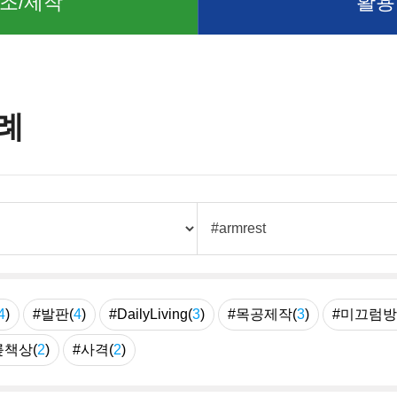
조/제작
활용
례
4
)
#발판(
4
)
#DailyLiving(
3
)
#목공제작(
3
)
#미끄럼방
릎책상(
2
)
#사격(
2
)