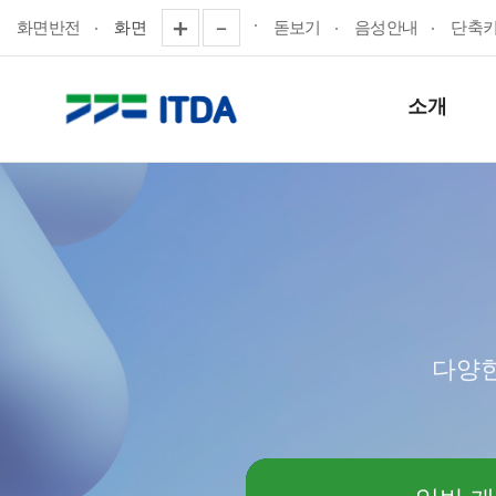
화면반전
화면
돋보기
음성안내
단축
소개
다양한