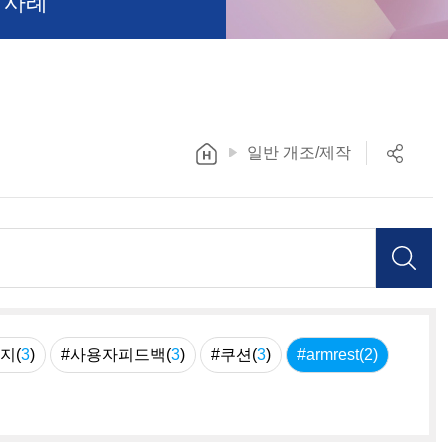
 사례
일반 개조/제작
지(
3
)
#사용자피드백(
3
)
#쿠션(
3
)
#armrest(
2
)