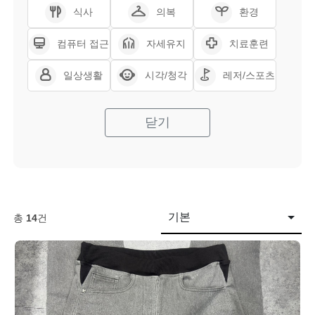
식사
의복
환경
컴퓨터 접근
자세유지
치료훈련
일상생활
시각/청각
레저/스포츠
닫기
기본
총
14
건