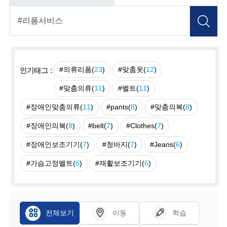
#의류리폼(
23
)
#맞춤옷(
12
)
인기태그 :
#맞춤의류(
11
)
#벨트(
11
)
#장애인맞춤의류(
11
)
#pants(
8
)
#맞춤의복(
8
)
#장애인의복(
8
)
#belt(
7
)
#Clothes(
7
)
#장애인보조기기(
7
)
#청바지(
7
)
#Jeans(
6
)
#가슴고정벨트(
6
)
#재활보조기기(
6
)
전체보기
이동
학습