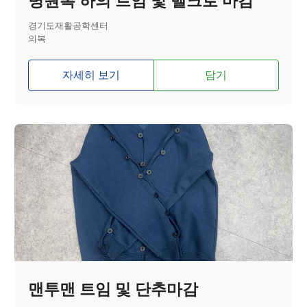
병원복 하의 트임 및 벨크로 마감
경기도재활공학센터
의복
자세히 보기
담기
맨투맨 트임 및 단추마감