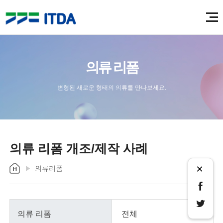
의류 리폼
변형된 새로운 형태의 의류를 만나보세요.
의류 리폼 개조/제작 사례
×
의류리폼