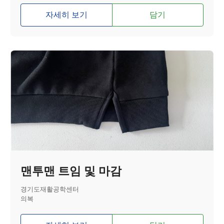
자세히 보기
담기
맨투맨 트임 및 마감
경기도재활공학센터
의복