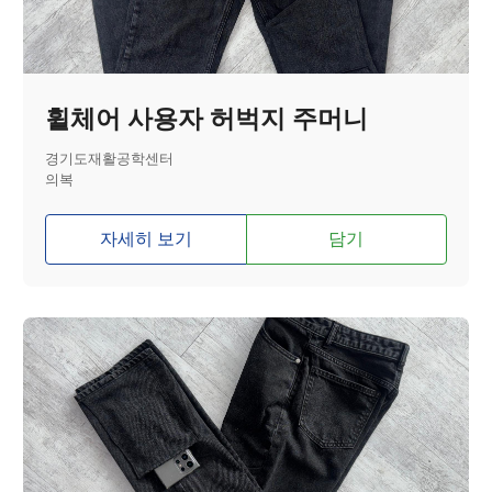
휠체어 사용자 허벅지 주머니
경기도재활공학센터
의복
자세히 보기
담기