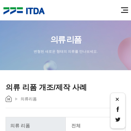
의류 리폼
변형된 새로운 형태의 의류를 만나보세요.
의류 리폼 개조/제작 사례
×
의류리폼