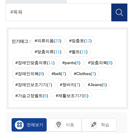
#의류리폼(
23
)
#맞춤옷(
12
)
인기태그 :
#맞춤의류(
11
)
#벨트(
11
)
#장애인맞춤의류(
11
)
#pants(
8
)
#맞춤의복(
8
)
#장애인의복(
8
)
#belt(
7
)
#Clothes(
7
)
#장애인보조기기(
7
)
#청바지(
7
)
#Jeans(
6
)
#가슴고정벨트(
6
)
#재활보조기기(
6
)
전체보기
이동
학습