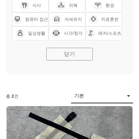
식사
의복
환경
컴퓨터 접근
자세유지
치료훈련
일상생활
시각/청각
레저/스포츠
닫기
기본
총
2
건