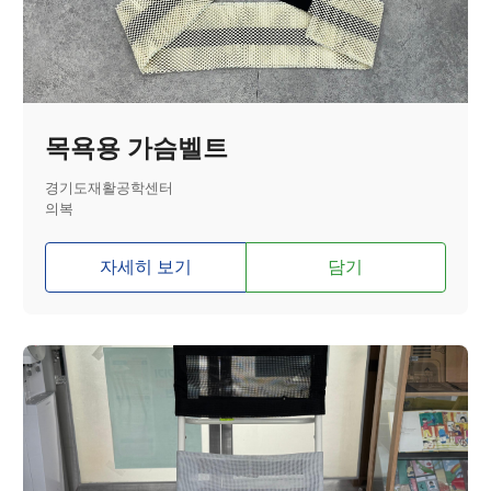
목욕용 가슴벨트
경기도재활공학센터
의복
자세히 보기
담기