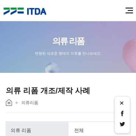
의류 리폼
변형된 새로운 형태의 의류를 만나보세요.
의류 리폼 개조/제작 사례
×
의류리폼