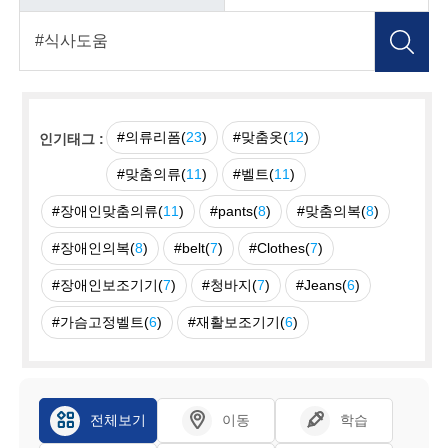
#의류리폼(
23
)
#맞춤옷(
12
)
인기태그 :
#맞춤의류(
11
)
#벨트(
11
)
#장애인맞춤의류(
11
)
#pants(
8
)
#맞춤의복(
8
)
#장애인의복(
8
)
#belt(
7
)
#Clothes(
7
)
#장애인보조기기(
7
)
#청바지(
7
)
#Jeans(
6
)
#가슴고정벨트(
6
)
#재활보조기기(
6
)
전체보기
이동
학습