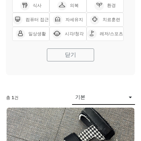
식사
의복
환경
컴퓨터 접근
자세유지
치료훈련
일상생활
시각/청각
레저/스포츠
닫기
기본
총
1
건