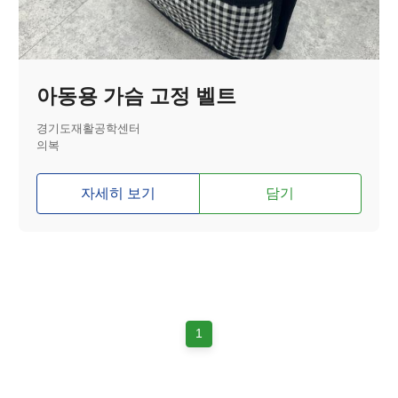
아동용 가슴 고정 벨트
경기도재활공학센터
의복
자세히 보기
담기
1