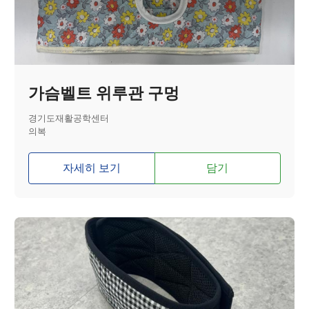
가슴벨트 위루관 구멍
경기도재활공학센터
의복
자세히 보기
담기