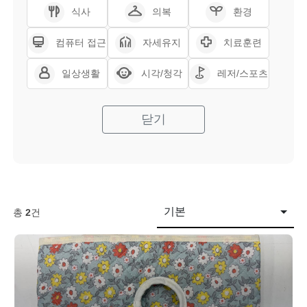
식사
의복
환경
컴퓨터 접근
자세유지
치료훈련
일상생활
시각/청각
레저/스포츠
닫기
기본
총
2
건