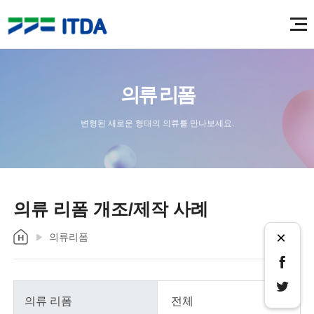
의류 리폼
변형된 새로운 형태의 의류를 만나보세요.
의류 리폼 개조/제작 사례
×
의류리폼