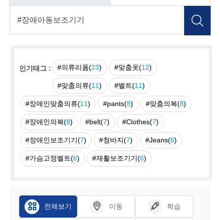
#의류리폼(
23
)
#맞춤옷(
12
)
인기태그 :
#맞춤의류(
11
)
#벨트(
11
)
#장애인맞춤의류(
11
)
#pants(
8
)
#맞춤의복(
8
)
#장애인의복(
8
)
#belt(
7
)
#Clothes(
7
)
#장애인보조기기(
7
)
#청바지(
7
)
#Jeans(
6
)
#가슴고정벨트(
6
)
#재활보조기기(
6
)
전체보기
이동
학습