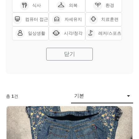
식사
의복
환경
컴퓨터 접근
자세유지
치료훈련
일상생활
시각/청각
레저/스포츠
닫기
기본
총
1
건