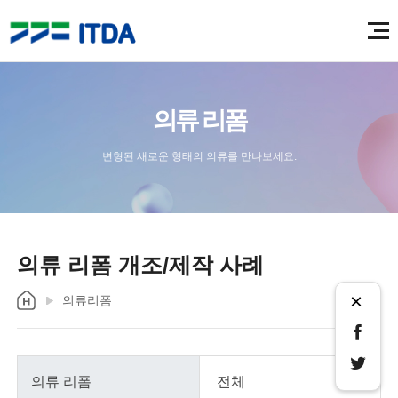
의류 리폼
변형된 새로운 형태의 의류를 만나보세요.
의류 리폼 개조/제작 사례
×
의류리폼