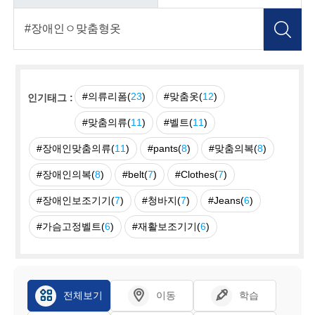
#의류리폼(
23
)
#맞춤옷(
12
)
인기태그 :
#맞춤의류(
11
)
#벨트(
11
)
#장애인맞춤의류(
11
)
#pants(
8
)
#맞춤의복(
8
)
#장애인의복(
8
)
#belt(
7
)
#Clothes(
7
)
#장애인보조기기(
7
)
#청바지(
7
)
#Jeans(
6
)
#가슴고정벨트(
6
)
#재활보조기기(
6
)
전체보기
이동
학습