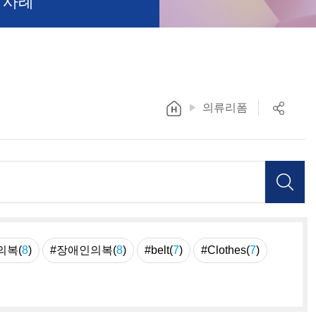
 사례
의류리폼
의복(
8
)
#장애인의복(
8
)
#belt(
7
)
#Clothes(
7
)