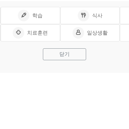
학습
식사
치료훈련
일상생활
닫기