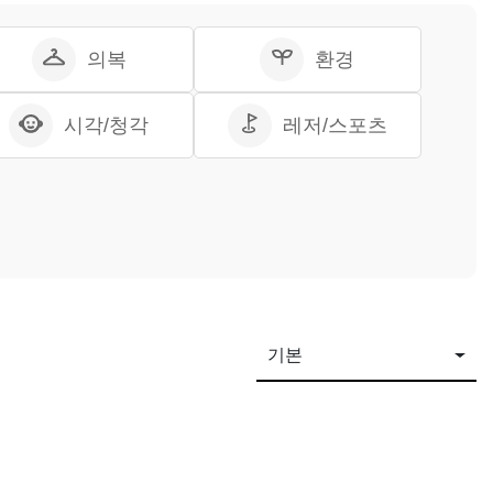
의복
환경
시각/청각
레저/스포츠
기본