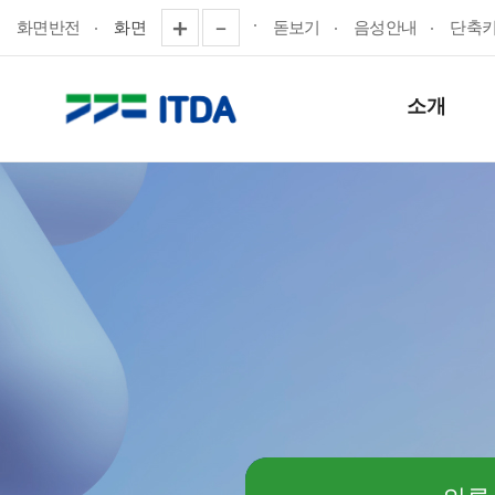
화면반전
화면
돋보기
음성안내
단축
소개