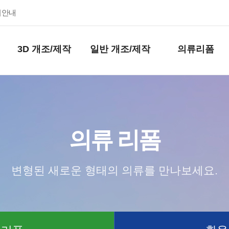
키안내
3D 개조/제작
일반 개조/제작
의류리폼
의류 리폼
변형된 새로운 형태의 의류를 만나보세요.