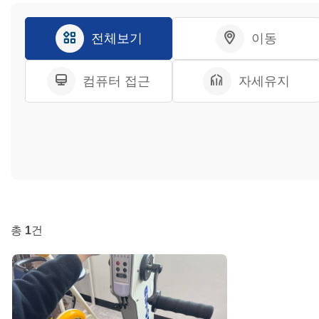
전체보기
이동
컴퓨터 접근
자세유지
총
1
건