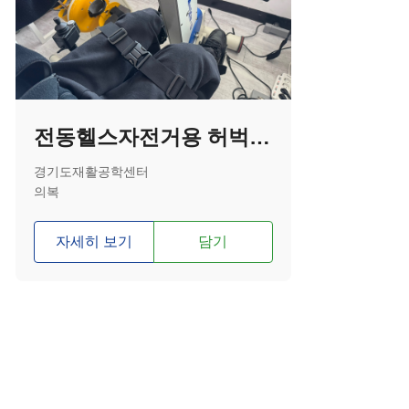
전동헬스자전거용 허벅지 고정벨트
경기도재활공학센터
의복
자세히 보기
담기