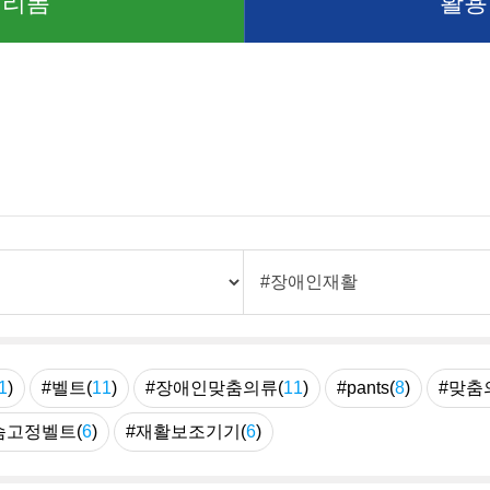
 리폼
활용
1
)
#벨트(
11
)
#장애인맞춤의류(
11
)
#pants(
8
)
#맞춤
슴고정벨트(
6
)
#재활보조기기(
6
)