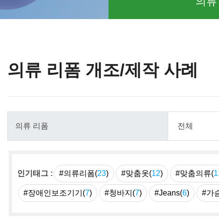
의류
의류 리폼 개조/제작 사례
인기태그 :
#의류리폼(
23
)
#맞춤옷(
12
)
#맞춤의류(
1
#장애인보조기기(
7
)
#청바지(
7
)
#Jeans(
6
)
#가