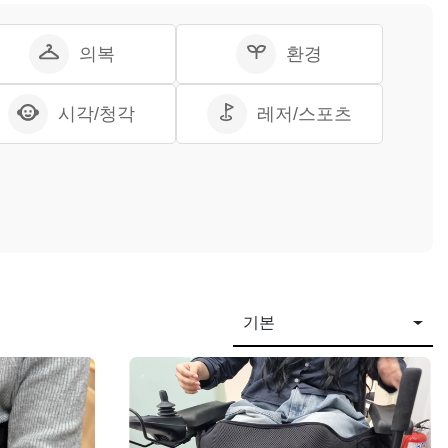
의복
환경
시각/청각
레저/스포츠
기본