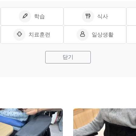
학습
식사
치료훈련
일상생활
닫기