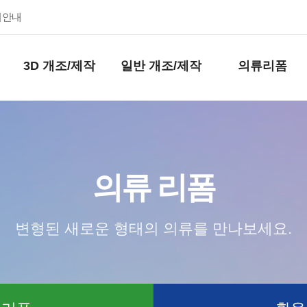
키안내
3D 개조/제작
일반 개조/제작
의류리폼
의류 리폼
변형된 새로운 형태의 의류를 만나보세요.