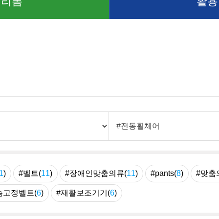
 리폼
활용
1
)
#벨트(
11
)
#장애인맞춤의류(
11
)
#pants(
8
)
#맞춤
슴고정벨트(
6
)
#재활보조기기(
6
)