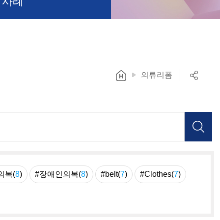
 사례
의류리폼
의복(
8
)
#장애인의복(
8
)
#belt(
7
)
#Clothes(
7
)