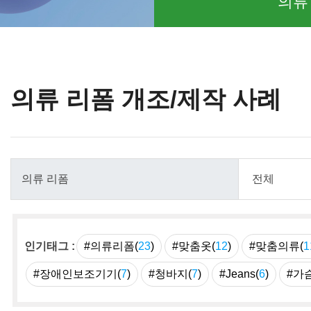
의류
의류 리폼 개조/제작 사례
인기태그 :
#의류리폼(
23
)
#맞춤옷(
12
)
#맞춤의류(
1
#장애인보조기기(
7
)
#청바지(
7
)
#Jeans(
6
)
#가