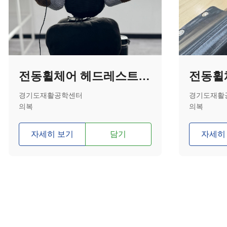
전동휠체어 헤드레스트 중앙 커버
전동휠
경기도재활공학센터
경기도재활
의복
의복
자세히 보기
담기
자세히