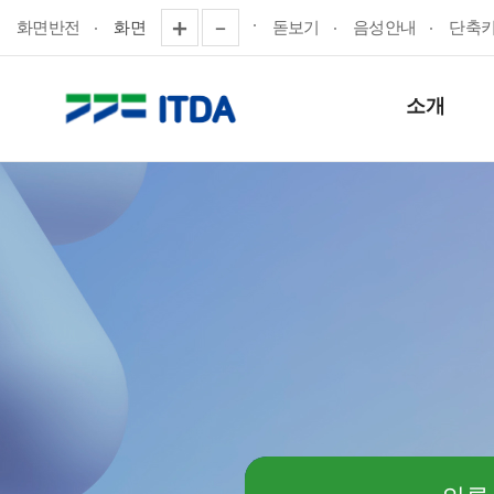
화면반전
화면
돋보기
음성안내
단축
소개