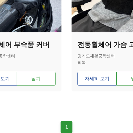
체어 부속품 커버
공학센터
경기도재활공학센터
의복
 보기
담기
자세히 보기
1