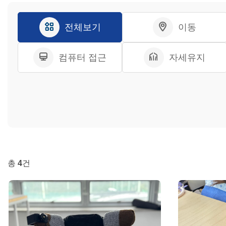
전체보기
이동
컴퓨터 접근
자세유지
총
4
건