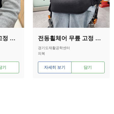
전동휠체어 가슴 고정 벨트
전동휠체어 무릎 고정 벨트
경기도재활공학센터
의복
담기
자세히 보기
담기