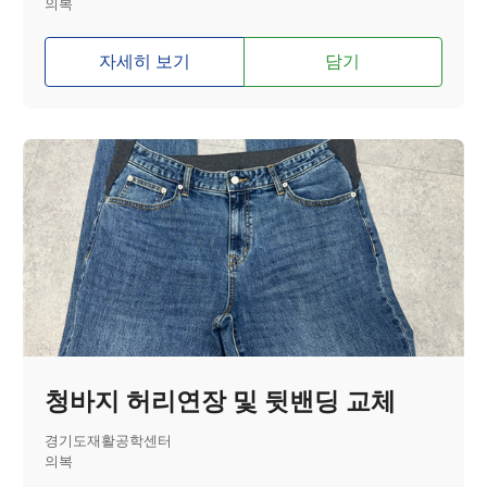
의복
자세히 보기
담기
청바지 허리연장 및 뒷밴딩 교체
경기도재활공학센터
의복