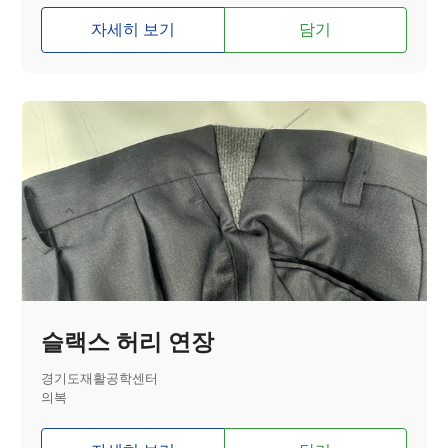
자세히 보기
담기
슬랙스 허리 연장
경기도재활공학센터
의복