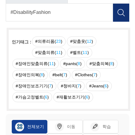
#의류리폼(
23
)
#맞춤옷(
12
)
인기태그 :
#맞춤의류(
11
)
#벨트(
11
)
#장애인맞춤의류(
11
)
#pants(
8
)
#맞춤의복(
8
)
#장애인의복(
8
)
#belt(
7
)
#Clothes(
7
)
#장애인보조기기(
7
)
#청바지(
7
)
#Jeans(
6
)
#가슴고정벨트(
6
)
#재활보조기기(
6
)
전체보기
이동
학습