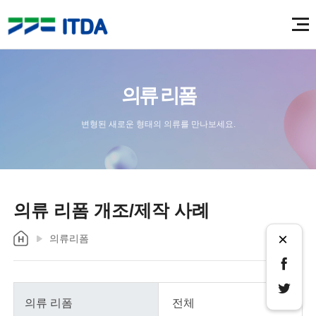
의류 리폼
변형된 새로운 형태의 의류를 만나보세요.
의류 리폼 개조/제작 사례
×
의류리폼