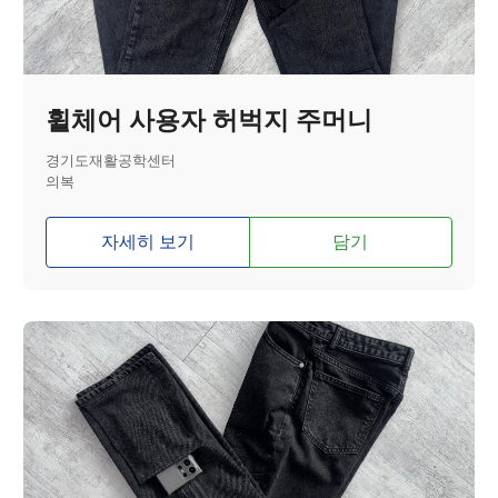
휠체어 사용자 허벅지 주머니
경기도재활공학센터
의복
자세히 보기
담기