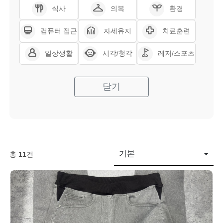
식사
의복
환경
컴퓨터 접근
자세유지
치료훈련
일상생활
시각/청각
레저/스포츠
닫기
기본
총
11
건