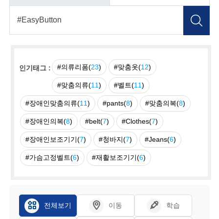
#의류리폼(
23
)
#맞춤옷(
12
)
인기태그 :
#맞춤의류(
11
)
#벨트(
11
)
#장애인맞춤의류(
11
)
#pants(
8
)
#맞춤의복(
8
)
#장애인의복(
8
)
#belt(
7
)
#Clothes(
7
)
#장애인보조기기(
7
)
#청바지(
7
)
#Jeans(
6
)
#가슴고정벨트(
6
)
#재활보조기기(
6
)
전체보기
이동
학습