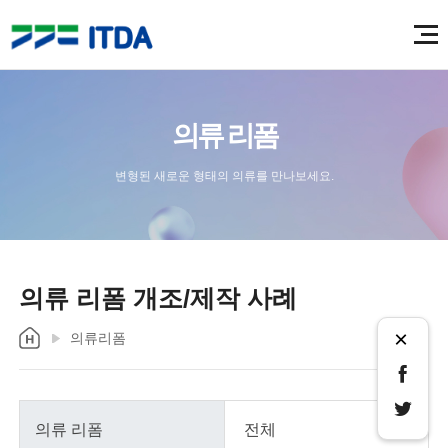
의류 리폼
변형된 새로운 형태의 의류를 만나보세요.
의류 리폼 개조/제작 사례
×
의류리폼