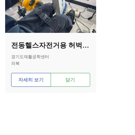
전동헬스자전거용 허벅지 고정벨트
경기도재활공학센터
의복
자세히 보기
담기