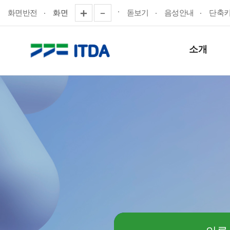
화면반전
화면
돋보기
음성안내
단축
소개