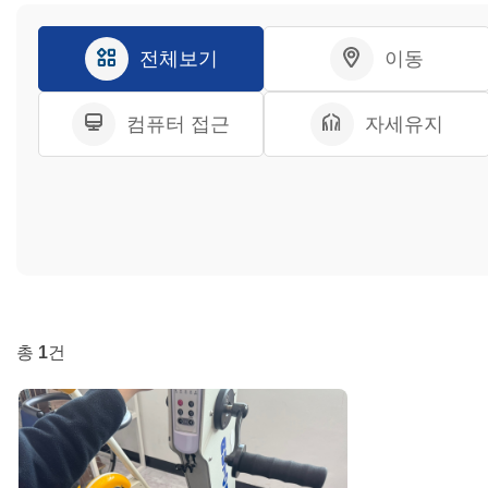
전체보기
이동
컴퓨터 접근
자세유지
총
1
건