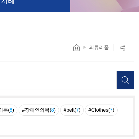
 사례
의류리폼
의복(
8
)
#장애인의복(
8
)
#belt(
7
)
#Clothes(
7
)