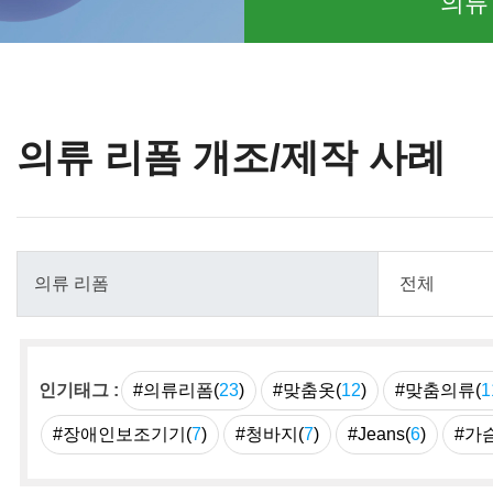
의류
의류 리폼 개조/제작 사례
인기태그 :
#의류리폼(
23
)
#맞춤옷(
12
)
#맞춤의류(
1
#장애인보조기기(
7
)
#청바지(
7
)
#Jeans(
6
)
#가