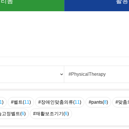
 리폼
활용
1
)
#벨트(
11
)
#장애인맞춤의류(
11
)
#pants(
8
)
#맞춤
슴고정벨트(
6
)
#재활보조기기(
6
)