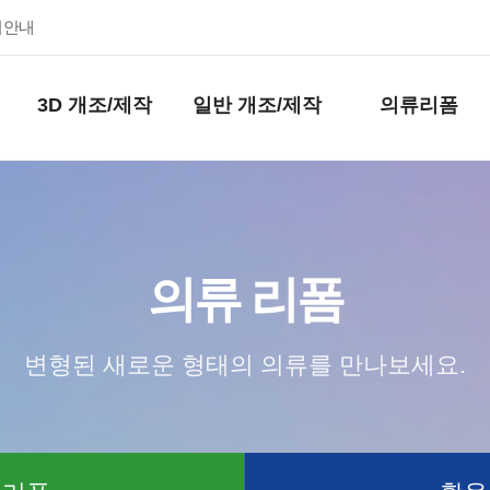
키안내
3D 개조/제작
일반 개조/제작
의류리폼
의류 리폼
변형된 새로운 형태의 의류를 만나보세요.