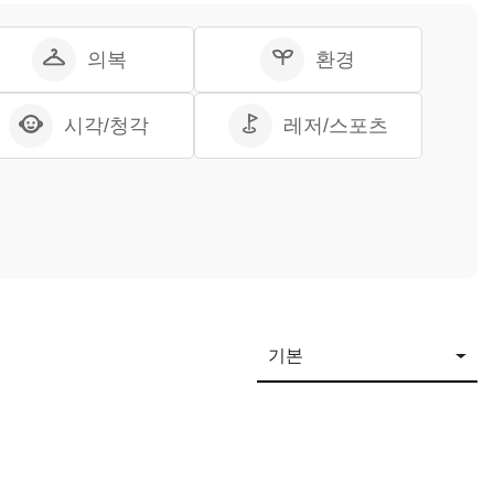
의복
환경
시각/청각
레저/스포츠
기본