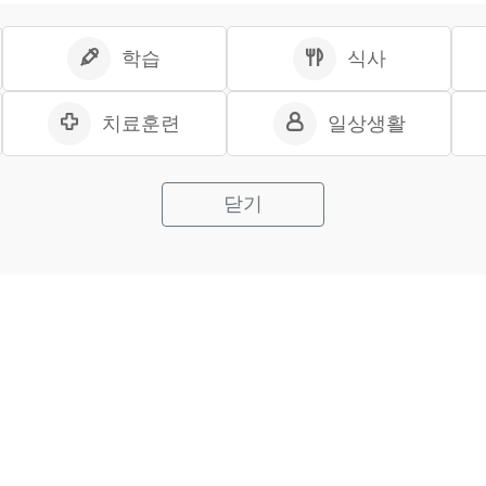
학습
식사
치료훈련
일상생활
닫기