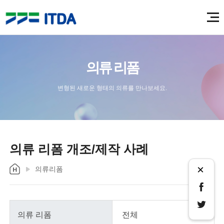
의류 리폼
변형된 새로운 형태의 의류를 만나보세요.
의류 리폼 개조/제작 사례
×
의류리폼