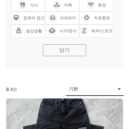
식사
의복
환경
컴퓨터 접근
자세유지
치료훈련
일상생활
시각/청각
레저/스포츠
닫기
기본
총
2
건