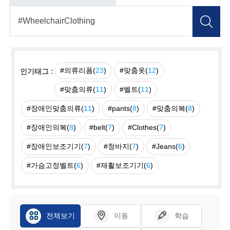
#의류리폼(
23
)
#맞춤옷(
12
)
인기태그 :
#맞춤의류(
11
)
#벨트(
11
)
#장애인맞춤의류(
11
)
#pants(
8
)
#맞춤의복(
8
)
#장애인의복(
8
)
#belt(
7
)
#Clothes(
7
)
#장애인보조기기(
7
)
#청바지(
7
)
#Jeans(
6
)
#가슴고정벨트(
6
)
#재활보조기기(
6
)
전체보기
이동
학습