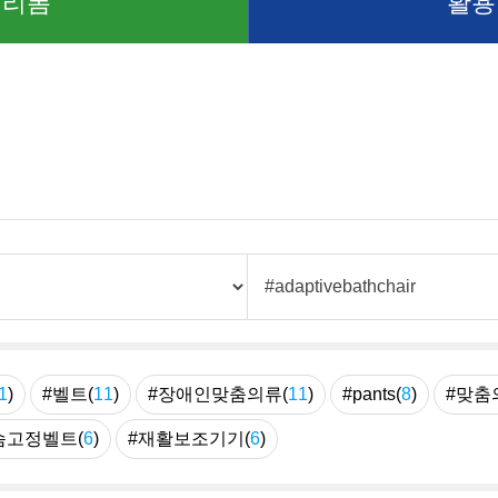
 리폼
활용
1
)
#벨트(
11
)
#장애인맞춤의류(
11
)
#pants(
8
)
#맞춤
슴고정벨트(
6
)
#재활보조기기(
6
)