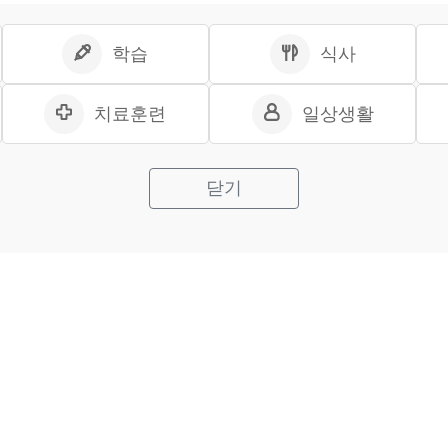
학습
식사
치료훈련
일상생활
닫기