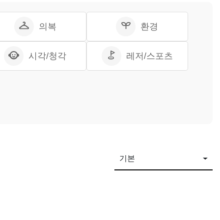
의복
환경
시각/청각
레저/스포츠
기본