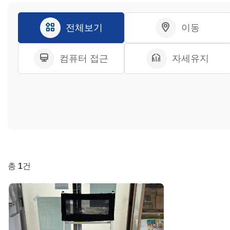
전체보기
이동
컴퓨터 접근
자세유지
총
1
건