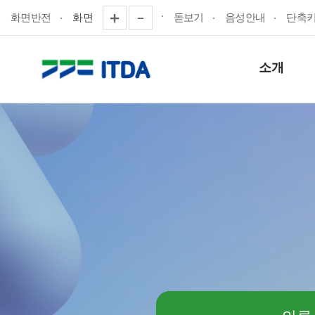
화면반전
화면
돋보기
음성안내
단축
소개