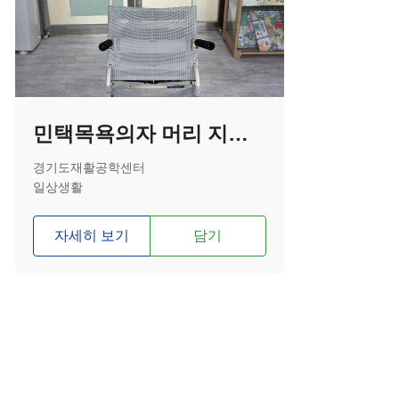
민택목욕의자 머리 지지대
경기도재활공학센터
일상생활
자세히 보기
담기