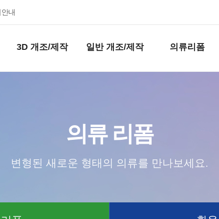
키안내
3D 개조/제작
일반 개조/제작
의류리폼
의류 리폼
변형된 새로운 형태의 의류를 만나보세요.