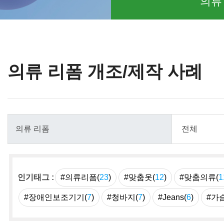
의류
의류 리폼 개조/제작 사례
인기태그 :
#의류리폼(
23
)
#맞춤옷(
12
)
#맞춤의류(
1
#장애인보조기기(
7
)
#청바지(
7
)
#Jeans(
6
)
#가