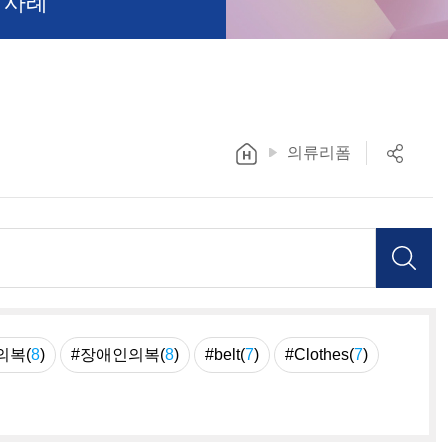
 사례
의류리폼
의복(
8
)
#장애인의복(
8
)
#belt(
7
)
#Clothes(
7
)