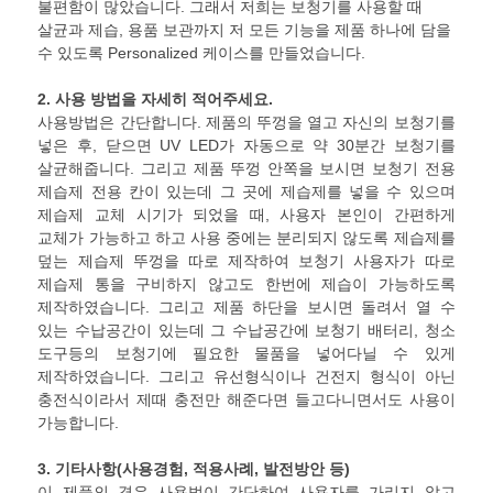
불편함이 많았습니다. 그래서 저희는 보청기를 사용할 때
살균과 제습, 용품 보관까지 저 모든 기능을 제품 하나에 담을
수 있도록 Personalized 케이스를 만들었습니다.
2.
사용 방법을 자세히 적어주세요
.
사용방법은 간단합니다. 제품의 뚜껑을 열고 자신의 보청기를
넣은 후, 닫으면 UV LED가 자동으로 약 30분간 보청기를
살균해줍니다. 그리고 제품 뚜껑 안쪽을 보시면 보청기 전용
제습제 전용 칸이 있는데 그 곳에 제습제를 넣을 수 있으며
제습제 교체 시기가 되었을 때, 사용자 본인이 간편하게
교체가 가능하고 하고 사용 중에는 분리되지 않도록 제습제를
덮는 제습제 뚜껑을 따로 제작하여 보청기 사용자가 따로
제습제 통을 구비하지 않고도 한번에 제습이 가능하도록
제작하였습니다. 그리고 제품 하단을 보시면 돌려서 열 수
있는 수납공간이 있는데 그 수납공간에 보청기 배터리, 청소
도구등의 보청기에 필요한 물품을 넣어다닐 수 있게
제작하였습니다. 그리고 유선형식이나 건전지 형식이 아닌
충전식이라서 제때 충전만 해준다면 들고다니면서도 사용이
가능합니다.
3.
기타사항
(
사용경험
,
적용사례
,
발전방안 등
)
이 제품의 경우 사용법이 간단하여 사용자를 가리지 않고