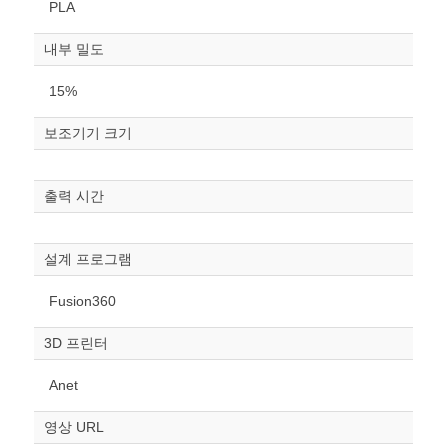
PLA
내부 밀도
15%
보조기기 크기
원하는 치수 입력 후 “스케일
조정“ 버튼을 눌러주세요.
출력 시간
너비
mm
설계 프로그램
높이
Fusion360
mm
3D 프린터
폭
mm
Anet
스케일
STL다운로드
영상 URL
조정