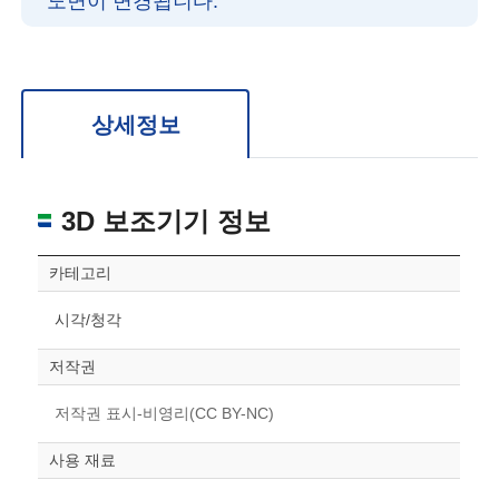
도면이 변경됩니다.
확대/축소: 마우스 스크롤
회전: 좌측 드래그
위치 이동: 우측 드래그
도면을 처음 위치로 되돌리고 싶은 경우 상단의 “스케일 조정“ 버튼을 눌러주세요.
상세정보
3D 보조기기 정보
카테고리
시각/청각
저작권
저작권 표시-비영리(CC BY-NC)
사용 재료