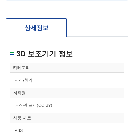
확대/축소: 마우스 스크롤
회전: 좌측 드래그
위치 이동: 우측 드래그
도면을 처음 위치로 되돌리고 싶은 경우 상단의 “스케일 조정“ 버튼을 눌러주세요.
상세정보
3D 보조기기 정보
카테고리
시각/청각
저작권
저작권 표시(CC BY)
사용 재료
ABS