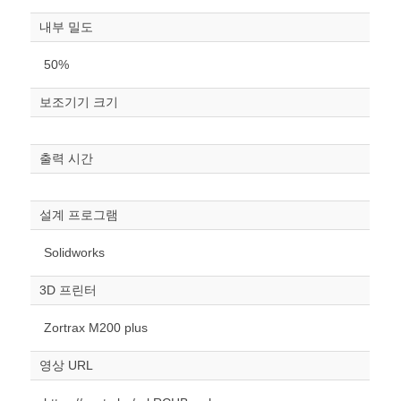
내부 밀도
50%
보조기기 크기
원하는 치수 입력 후 “스케일
조정“ 버튼을 눌러주세요.
출력 시간
너비
mm
설계 프로그램
높이
Solidworks
mm
3D 프린터
폭
mm
Zortrax M200 plus
스케일
STL다운로드
영상 URL
조정