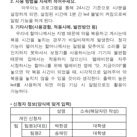
2.
사용 방법을 자세히 적어주세요
.
아두이노 프로그램을 통해 24시간 기준으로 시/분을
설정하게 되면, 설정된 시간에 1분 간 led 불빛이 켜짐으로써
알람 기능을 하게 된다.
3.
기타사항
(
사용경험
,
적용사례
,
발전방안 등
)
우리네 할머니께서는 지병 때문에 약을 복용하고 계시는데
복용 시간을 놓치는 경우가 비일비재하게 발생한다. 청각
기능이 떨어지는 할머니께서는 알람을 맞추어도 소리를 잘
인지하지 못하셔서 보청기를 사용하시는데 기기의 불편함
때문에 집에서는 착용하지 않으신다. 텔레비전을 자주
시청하시는 할머니를 위해 텔레비전 옆에 ‘앗, 지금이야!’를
놓으면 약 복용 시간이 되었을 때, 시각적으로 알려주어 약
복용을 놓치지 않을 수 있을 것이라 생각한다. 출력이 높은
led를 사용하게 되면 아침 기상 시 알람으로도 활용이
가능하다.
▪ 신청자 정보
(
양식에 맞게 입력
)
성명
소속(해당자만 작성)
개인 신청자
팀
팀원1(대표)
박한경
대학생
팀원2
송재민
대학생