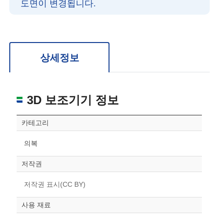
도면이 변경됩니다.
확대/축소: 마우스 스크롤
회전: 좌측 드래그
위치 이동: 우측 드래그
도면을 처음 위치로 되돌리고 싶은 경우 상단의 “스케일 조정“ 버튼을 눌러주세요.
상세정보
3D 보조기기 정보
카테고리
의복
저작권
저작권 표시(CC BY)
사용 재료