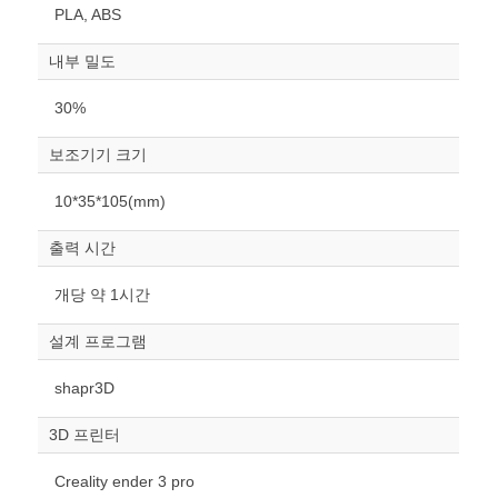
PLA, ABS
내부 밀도
30%
보조기기 크기
원하는 치수 입력 후 “스케일
10*35*105(mm)
조정“ 버튼을 눌러주세요.
출력 시간
너비
mm
개당 약 1시간
높이
설계 프로그램
mm
shapr3D
폭
mm
3D 프린터
스케일
STL다운로드
Creality ender 3 pro