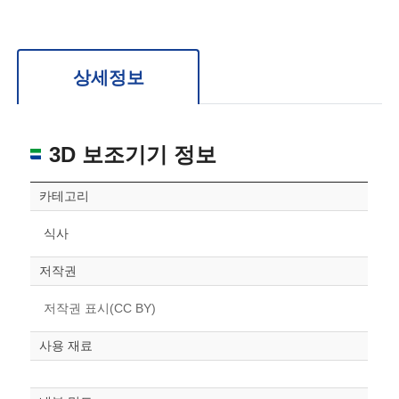
확대/축소: 마우스 스크롤
회전: 좌측 드래그
위치 이동: 우측 드래그
도면을 처음 위치로 되돌리고 싶은 경우 상단의 “스케일 조정“ 버튼을 눌러주세요.
상세정보
3D 보조기기 정보
카테고리
식사
저작권
저작권 표시(CC BY)
사용 재료