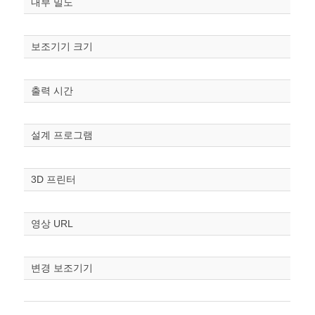
내부 밀도
보조기기 크기
출력 시간
원하는 치수 입력 후 “스케일
조정“ 버튼을 눌러주세요.
설계 프로그램
너비
mm
3D 프린터
높이
mm
영상 URL
폭
mm
변경 보조기기
스케일
STL다운로드
조정