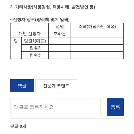
3.
기타사항
(
사용경험
,
적용사례
,
발전방안 등
)
▪ 신청자 정보
(
양식에 맞게 입력
)
성명
소속(해당자만 작성)
개인 신청자
조하은
팀
팀원1(대표)
팀원2
팀원3
댓글
전문가 코멘트
등록
댓글
0
개