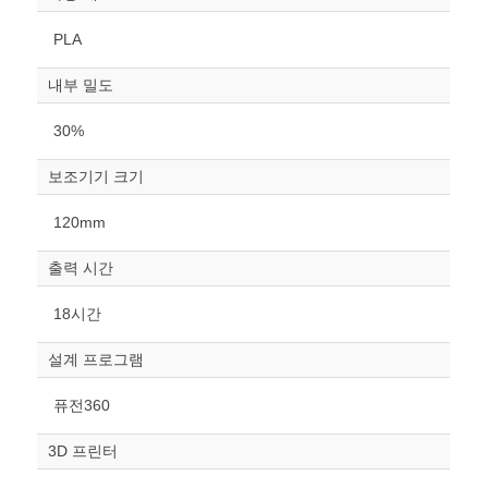
PLA
내부 밀도
30%
보조기기 크기
원하는 치수 입력 후 “스케일
120mm
조정“ 버튼을 눌러주세요.
출력 시간
너비
mm
18시간
높이
설계 프로그램
mm
퓨전360
폭
mm
3D 프린터
스케일