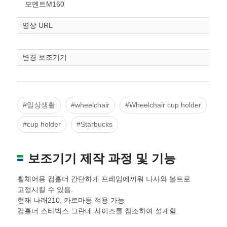
STL다운로드
모멘트M160
조정
영상 URL
변경 보조기기
#일상생활
#wheelchair
#Wheelchair cup holder
#cup holder
#Starbucks
보조기기 제작 과정 및 기능
휠체어용 컵홀더 간단하게 프레임에끼워 나사와 볼트로
고정시킬 수 있음.
현재 나래210, 카르마등 적용 가능
컵홀더 스타벅스 그란데 사이즈를 참조하여 설계함.