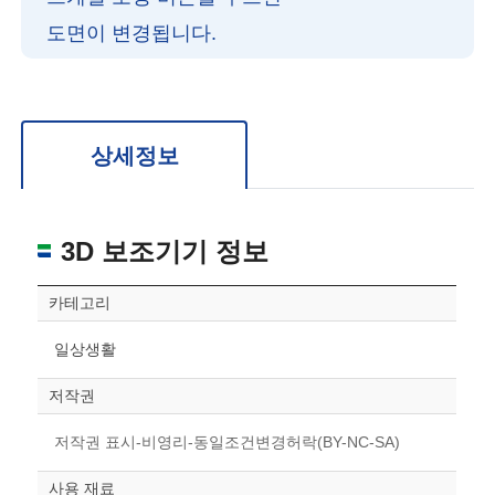
도면이 변경됩니다.
확대/축소: 마우스 스크롤
회전: 좌측 드래그
위치 이동: 우측 드래그
도면을 처음 위치로 되돌리고 싶은 경우 상단의 “스케일 조정“ 버튼을 눌러주세요.
상세정보
3D 보조기기 정보
카테고리
일상생활
저작권
저작권 표시-비영리-동일조건변경허락(BY-NC-SA)
사용 재료