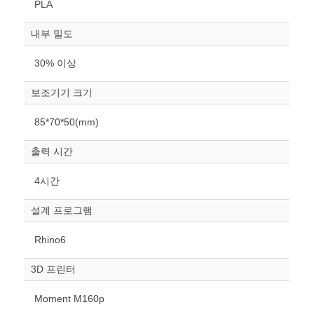
PLA
내부 밀도
30% 이상
보조기기 크기
원하는 치수 입력 후 “스케일
85*70*50(mm)
조정“ 버튼을 눌러주세요.
출력 시간
너비
mm
4시간
높이
설계 프로그램
mm
Rhino6
폭
mm
3D 프린터
스케일
STL다운로드
Moment M160p
조정