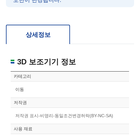
도면이 변경됩니다.
확대/축소: 마우스 스크롤
회전: 좌측 드래그
위치 이동: 우측 드래그
도면을 처음 위치로 되돌리고 싶은 경우 상단의 “스케일 조정“ 버튼을 눌러주세요.
상세정보
3D 보조기기 정보
카테고리
이동
저작권
저작권 표시-비영리-동일조건변경허락(BY-NC-SA)
사용 재료