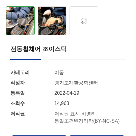
전동휠체어 조이스틱
카테고리
이동
작성자
경기도재활공학센터
등록일
2022-04-19
조회수
14,963
저작권
저작권 표시-비영리-
동일조건변경허락(BY-NC-SA)