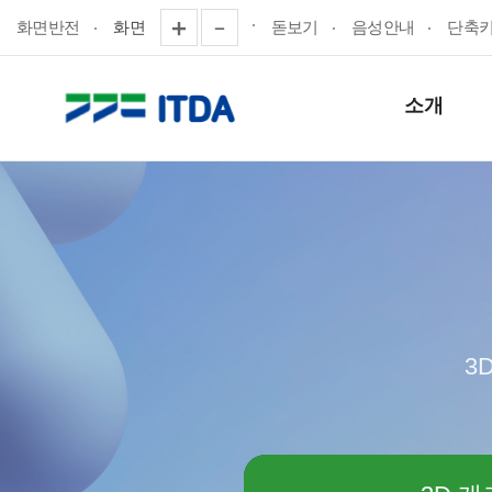
화면반전
화면
돋보기
음성안내
단축
소개
3