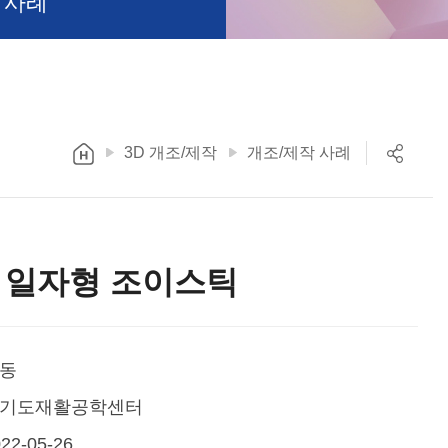
 사례
3D 개조/제작
개조/제작 사례
 일자형 조이스틱
동
기도재활공학센터
22-05-26