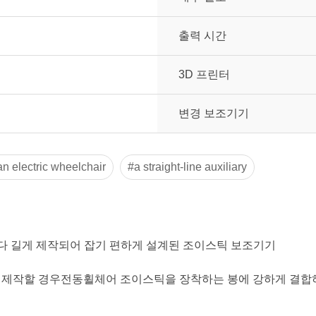
출력 시간
3D 프린터
변경 보조기기
an electric wheelchair
#a straight-line auxiliary
다 길게 제작되어 잡기 편하게 설계된 조이스틱 보조기기
눌러주세요.
mm
PU로 제작할 경우전동휠체어 조이스틱을 장착하는 봉에 강하게 결합
mm