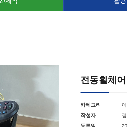
조/제작
활용
전동휠체어
카테고리
이
작성자
경
등록일
20