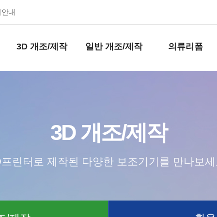
키안내
3D 개조/제작
일반 개조/제작
의류리폼
3D 개조/제작
D프린터로 제작된 다양한 보조기기를 만나보세