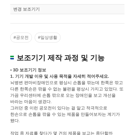
스케일
STL다운로드
조정
변경 보조기기
#공모전
#일상생활
보조기기 제작 과정 및 기능
▪ 3D 보조기기 정보
1.
기기 개발 이유 및 사용 목적을 자세히 적어주세요
.
뇌병변 편마비장애인으로 평상시 손톱을 깎는데 한쪽은 깎고
다른 한쪽손은 깎을 수 없는 불편을 평상시 가지고 있었다. 또
가끔 우리센터에 손톱 깎으로 오는 장애인을 보고 개선을
바라는 마음이 생겼다.
그러던 중 이런 공모전이 있다는 걸 알고 적극적으로
한손으로 손톱을 깎을 수 있는 제품을 만들어보자는 계기가
됐다.
작업 중 자료를 찾다가 몇 건의 제품을 보고는 중단할까