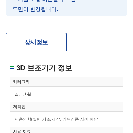
도면이 변경됩니다.
확대/축소: 마우스 스크롤
회전: 좌측 드래그
위치 이동: 우측 드래그
도면을 처음 위치로 되돌리고 싶은 경우 상단의 “스케일 조정“ 버튼을 눌러주세요.
상세정보
3D 보조기기 정보
카테고리
일상생활
저작권
사용안함(일반 개조/제작, 의류리폼 사례 해당)
사용 재료