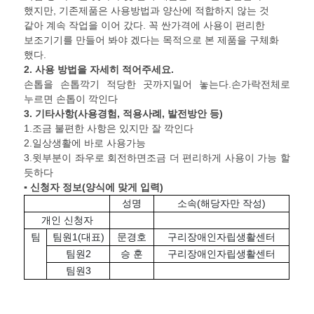
했지만, 기존제품은 사용방법과 양산에 적합하지 않는 것
같아 계속 작업을 이어 갔다. 꼭 싼가격에 사용이 편리한
보조기기를 만들어 봐야 겠다는 목적으로 본 제품을 구체화
했다.
2.
사용 방법을 자세히 적어주세요
.
손톱을 손톱깍기 적당한 곳까지밀어 놓는다.손가락전체로
누르면 손톱이 깍인다
3.
기타사항
(
사용경험
,
적용사례
,
발전방안 등
)
1.조금 불편한 사항은 있지만 잘 깍인다
2.일상생활에 바로 사용가능
3.윗부분이 좌우로 회전하면조금 더 편리하게 사용이 가능 할
듯하다
▪ 신청자 정보
(
양식에 맞게 입력
)
성명
소속(해당자만 작성)
개인 신청자
팀
팀원1(대표)
문경호
구리장애인자립생활센터
팀원2
승 훈
구리장애인자립생활센터
팀원3