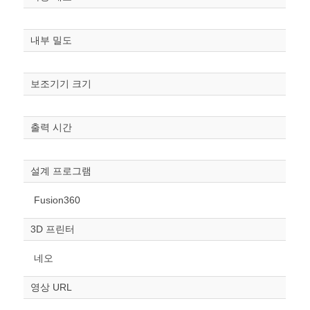
내부 밀도
보조기기 크기
출력 시간
원하는 치수 입력 후 “스케일
조정“ 버튼을 눌러주세요.
설계 프로그램
너비
mm
Fusion360
높이
3D 프린터
mm
네오
폭
mm
영상 URL