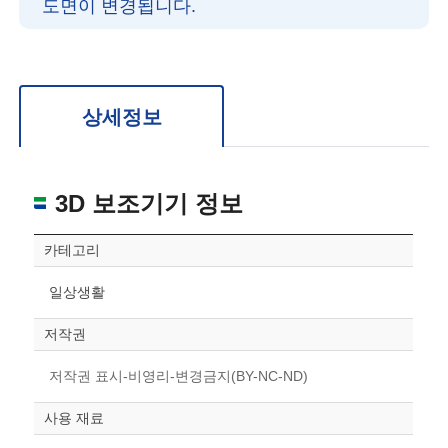
도면이 변경됩니다.
확대/축소: 마우스 스크롤
회전: 좌측 드래그
위치 이동: 우측 드래그
도면을 처음 위치로 되돌리고 싶은 경우 상단의 “스케일 조정“ 버튼을 눌러주세요.
상세정보
3D 보조기기 정보
카테고리
일상생활
저작권
저작권 표시-비영리-변경금지(BY-NC-ND)
사용 재료