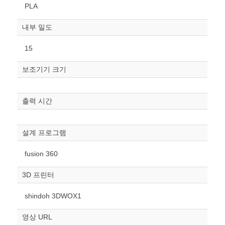
PLA
내부 밀도
15
보조기기 크기
원하는 치수 입력 후 “스케일
조정“ 버튼을 눌러주세요.
출력 시간
너비
mm
설계 프로그램
높이
fusion 360
mm
3D 프린터
폭
mm
shindoh 3DWOX1
스케일
STL다운로드
영상 URL
조정