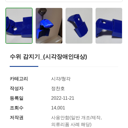
수위 감지기_(시각장애인대상)
카테고리
시각/청각
작성자
정찬호
등록일
2022-11-21
조회수
14,001
저작권
사용안함(일반 개조/제작,
의류리폼 사례 해당)