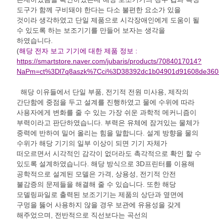
도구가 함께 구비돼야 한다는 다소 불편한 요소가 있을
것이라 생각하였고 단일 제품으로 시각장애인에게 도움이 될
수 있도록 하는 보조기기를 만들어 보자는 생각을
하였습니다.
(
해당 전자 보고 기기에 대한 제품 정보 :
https://smartstore.naver.com/jubaris/products/7084017014?
NaPm=ct%3Dl7q8aszk%7Cci%3D38392dc1b04901d91608de3608
해당 이유들에서 단일 부품, 전기적 전원 미사용, 제작의
간단함에 중점을 두고 설계를 진행하였고 물에 수위에 따라
사용자에게 변화를 줄 수 있는 가장 쉬운 과학적 메커니즘이
부력이라고 판단하였습니다. 부력은 유체에 잠겨있는 물체가
중력에 반하여 밀어 올리는 힘을 말합니다. 설계 방향을 물의
수위가 해당 기기의 일부 이상이 되면 기기 자체가
떠오르면서 시각적인 감각이 없더라도 촉각적으로 확인 할 수
있도록 설계하였습니다. 해당 방식으로 3D프린터를 이용해
공학적으로 설계된 모델은 가격, 상용성, 전기적 안전
불감증의 문제들을 해결해 줄 수 있습니다. 또한 해당
모델링파일로 출력된 보조기기는 제품의 상단과 옆면에
구멍을 뚫어 사용하지 않을 경우 보관에 유용성을 갖게
해주었으며, 전반적으로 직선보다는 곡선의