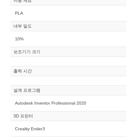
사용 재료
PLA
내부 밀도
10%
보조기기 크기
원하는 치수 입력 후 “스케일
조정“ 버튼을 눌러주세요.
출력 시간
너비
mm
설계 프로그램
높이
Autodesk Inventor Professional 2020
mm
3D 프린터
폭
mm
Creality Ender3