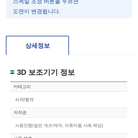
스케일 조정 버튼을 누르면
도면이 변경됩니다.
확대/축소: 마우스 스크롤
회전: 좌측 드래그
위치 이동: 우측 드래그
도면을 처음 위치로 되돌리고 싶은 경우 상단의 “스케일 조정“ 버튼을 눌러주세요.
상세정보
3D 보조기기 정보
카테고리
시각/청각
저작권
사용안함(일반 개조/제작, 의류리폼 사례 해당)