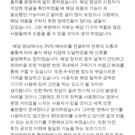
출처를 분명하게 알지 못하였습니다. 해당 영상의 시청자가
작성한 댓글을 확인하였을 때 해당 제품의 기능이 꼭
필요했던 기능이라고 달아둔 글이 많이 보았으나 그럼에도
해당 제품을 구하지 못한 장애인들이 많다는 글들이
있었습니다. 그런 부분에서 저희는 해당 기구의 역할은 많은
사람들에게 도움을 줄 수 있을 것이라 생각 하였습니다.
해당 영상에서는 9V의 배터리를 연결하여 전류의 도통과
불통에 따라 물이 해당 지점에 도달하였을 때 신호를
발생해주는 장치였습니다. 해당 장치의 경우 설계가 간단하고
제작비용 또한 저렴한 반면 국내에서 구하기가 어렵고 해외를
통해 구할 수 있습니다. 또한 4~5만원 정도의 부담스러운
가격을 형성하고 있습니다. 사용자로 해당 절차와 금액은
기기의 사용에 있어 고민을 하는 요소가 될 것이라
생각합니다. 또한 9V의 전압이 걸려 전기적 사고의 발생은
어려울 것이나 그럼에도 전기적 전력을 사용한다는 점에서
분명 거리낌을 느끼는 사용자가 있을 것이고 세척 또한
불편함이 존재한다고 생각하였습니다. 그러한 면에서 전기를
사용하지도 않으면서 3D프린터를 소유하고 있다면 쉽게 만들
수 있는 보조기기를 구현해보고자 하였습니다. 또한 이전
회차 공모전 이력에 동일한 기능을 하는 보조기기가
존재하였음을 확인하였는데 해당 보조기기의 경우 컵과 측정