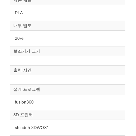
사용 재료
PLA
내부 밀도
20%
보조기기 크기
원하는 치수 입력 후 “스케일
조정“ 버튼을 눌러주세요.
출력 시간
너비
mm
설계 프로그램
높이
fusion360
mm
3D 프린터
폭
mm
shindoh 3DWOX1