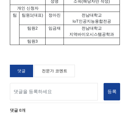
성명
소속(해당자만 작성)
개인 신청자
팀
팀원1(대표)
정아진
전남대학교
IoT인공지능융합전공
팀원2
임금재
전남대학교
지역바이오시스템공학과
팀원3
댓글
전문가 코멘트
등록
댓글
0
개