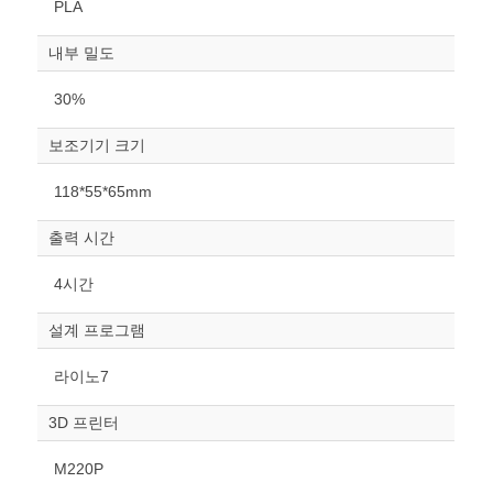
PLA
내부 밀도
30%
보조기기 크기
원하는 치수 입력 후 “스케일
118*55*65mm
조정“ 버튼을 눌러주세요.
출력 시간
너비
mm
4시간
높이
설계 프로그램
mm
라이노7
폭
mm
3D 프린터
스케일
STL다운로드
M220P
조정