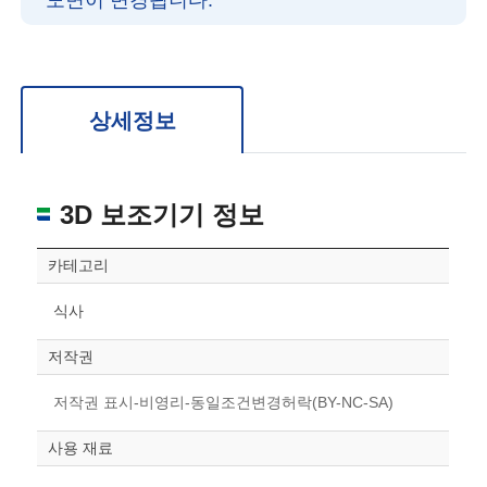
도면이 변경됩니다.
확대/축소: 마우스 스크롤
회전: 좌측 드래그
위치 이동: 우측 드래그
도면을 처음 위치로 되돌리고 싶은 경우 상단의 “스케일 조정“ 버튼을 눌러주세요.
상세정보
3D 보조기기 정보
카테고리
식사
저작권
저작권 표시-비영리-동일조건변경허락(BY-NC-SA)
사용 재료