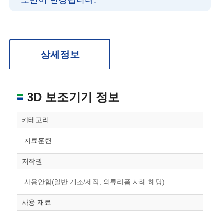
도면이 변경됩니다.
확대/축소: 마우스 스크롤
회전: 좌측 드래그
위치 이동: 우측 드래그
도면을 처음 위치로 되돌리고 싶은 경우 상단의 “스케일 조정“ 버튼을 눌러주세요.
상세정보
3D 보조기기 정보
카테고리
치료훈련
저작권
사용안함(일반 개조/제작, 의류리폼 사례 해당)
사용 재료