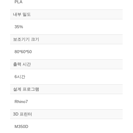
PLA
내부 밀도
35%
보조기기 크기
원하는 치수 입력 후 “스케일
80*60*50
조정“ 버튼을 눌러주세요.
출력 시간
너비
mm
6시간
높이
설계 프로그램
mm
Rhino7
폭
mm
3D 프린터
스케일
STL다운로드
M350D
조정